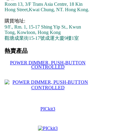
Room 13, 3/F Trans Asia Centre, 18 Kin
Hong Street,Kwai Chung, NT. Hong Kong.
購貨地址:
9/F., Rm. 1, 15-17 Shing Yip St., Kwun
Tong, Kowloon, Hong Kong
觀塘成業街15-17號成運大廈9樓1室
熱賣產品
POWER DIMMER, PUSH-BUTTON
CONTROLLED
PICkit3