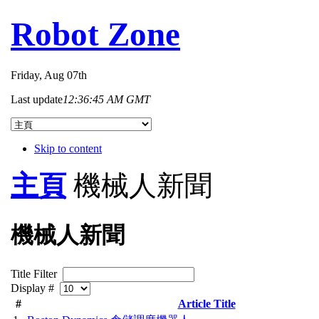
Robot Zone
Friday
, Aug 07th
Last update
12:36:45 AM GMT
Skip to content
主頁
機械人新聞
機械人新聞
Title Filter
Display #
#
Article Title