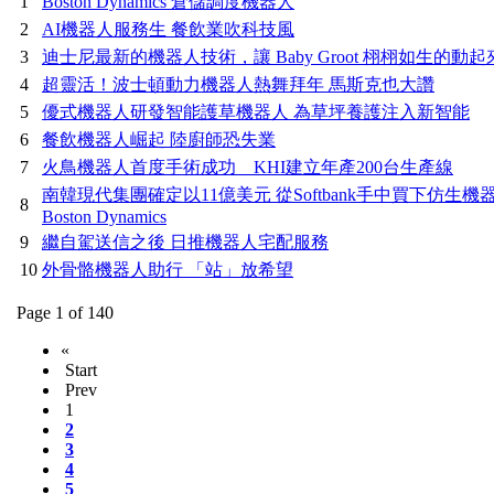
1
Boston Dynamics 倉儲調度機器人
2
AI機器人服務生 餐飲業吹科技風
3
迪士尼最新的機器人技術，讓 Baby Groot 栩栩如生的動起
4
超靈活！波士頓動力機器人熱舞拜年 馬斯克也大讚
5
優式機器人研發智能護草機器人 為草坪養護注入新智能
6
餐飲機器人崛起 陸廚師恐失業
7
火鳥機器人首度手術成功 KHI建立年產200台生產線
南韓現代集團確定以11億美元 從Softbank手中買下仿生機
8
Boston Dynamics
9
繼自駕送信之後 日推機器人宅配服務
10
外骨骼機器人助行 「站」放希望
Page 1 of 140
«
Start
Prev
1
2
3
4
5