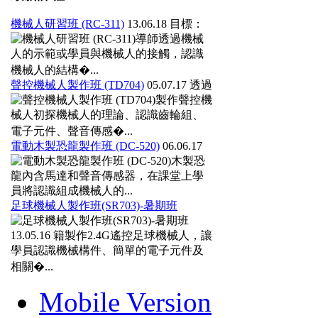
機械人研習班 (RC-311)
13.06.18
目標：
導師透過機械
人的示範或學員與機械人的接觸，認識
機械人的結構�...
聲控機械人製作班 (TD704)
05.07.17
透過
製作聲控機
械人初探機械人的理論、認識齒輪組、
電子元件、聲音傳感�...
電動木製恐龍製作班 (DC-520)
06.06.17
木製恐
龍內含馬達和聲音傳感器，在課堂上學
員將認識組成機械人的...
足球機械人製作班(SR703)-暑期班
13.05.16
籍製作2.4G遙控足球機械人，讓
學員認識機械構件、簡單的電子元件及
相關�...
Mobile Version