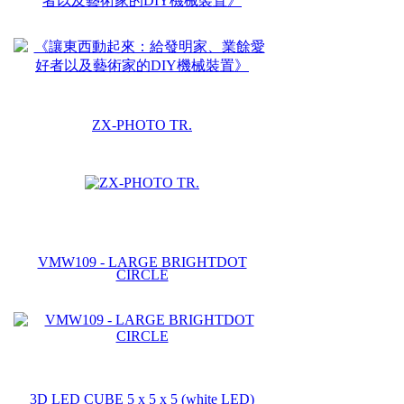
者以及藝術家的DIY機械裝置》
ZX-PHOTO TR.
VMW109 - LARGE BRIGHTDOT
CIRCLE
3D LED CUBE 5 x 5 x 5 (white LED)