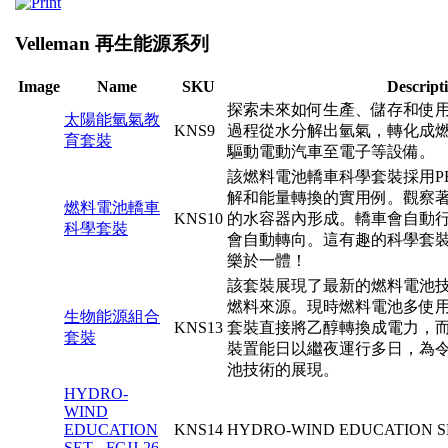
Velleman 再生能源系列
Image
Name
SKU
Descript
探索未來如何生產、儲存和使
太陽能氫氣教
KNS9
過程從水分解出氫氣，轉化成
育套裝
驅動電動汽車至電子等設備。
該燃料電池轎車科學套裝採用P
解和能量轉換的實用例。觀察
燃料電池轎車
KNS10
的水容器內形成。轎車會自動
科學套裝
會自動轉向。這有趣的科學套
樂於一體！
該套裝展現了最新的燃料電池技
燃料來源。現時燃料電池多使
生物能源組合
KNS13
套裝直接將乙醇轉換成電力，
套裝
裝置能日以繼夜運行多日，為
池技術的展現。
HYDRO-
WIND
EDUCATION
KNS14
HYDRO-WIND EDUCATION SET -
SET - FCJJ-26