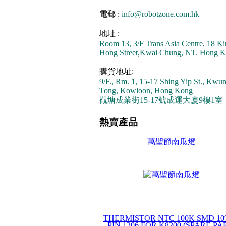
電郵 :
info@robotzone.com.hk
地址 :
Room 13, 3/F Trans Asia Centre, 18 Ki
Hong Street,Kwai Chung, NT. Hong K
購貨地址:
9/F., Rm. 1, 15-17 Shing Yip St., Kwu
Tong, Kowloon, Hong Kong
觀塘成業街15-17號成運大廈9樓1室
熱賣產品
萬聖節南瓜燈
THERMISTOR NTC 100K SMD 10%
PIN 1206 FOR K8200 (SPARE PA