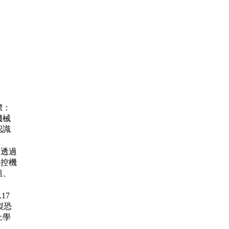
標：
機械
認識
7
透過
聲控機
組、
6.17
製恐
上學