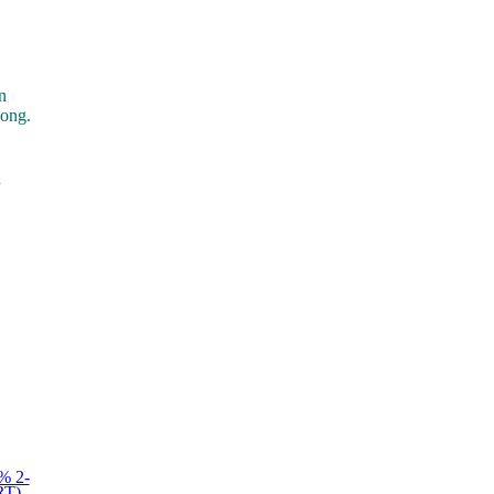
n
ong.
n
 2-
RT)