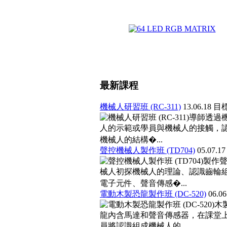
最新課程
機械人研習班 (RC-311)
13.06.18
目
導師透過
人的示範或學員與機械人的接觸，
機械人的結構�...
聲控機械人製作班 (TD704)
05.07.1
製作
械人初探機械人的理論、認識齒輪
電子元件、聲音傳感�...
電動木製恐龍製作班 (DC-520)
06.0
木
龍內含馬達和聲音傳感器，在課堂
員將認識組成機械人的...