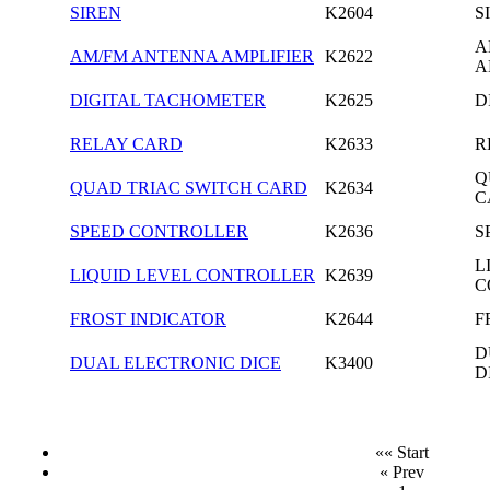
SIREN
K2604
S
A
AM/FM ANTENNA AMPLIFIER
K2622
A
DIGITAL TACHOMETER
K2625
D
RELAY CARD
K2633
R
Q
QUAD TRIAC SWITCH CARD
K2634
C
SPEED CONTROLLER
K2636
S
L
LIQUID LEVEL CONTROLLER
K2639
C
FROST INDICATOR
K2644
F
D
DUAL ELECTRONIC DICE
K3400
D
«« Start
« Prev