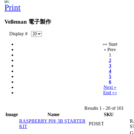
Velleman 電子製作
Display #
«« Start
« Prev
1
2
3
4
5
6
Next »
End »»
Results 1 - 20 of 101
Image
Name
SKU
RASPBERRY PI® 3B STARTER
R
PI3SET
KIT
S
G