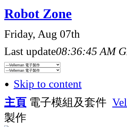
Robot Zone
Friday
, Aug 07th
Last update
08:36:45 AM 
Skip to content
主頁
電子模組及套件
Ve
製作