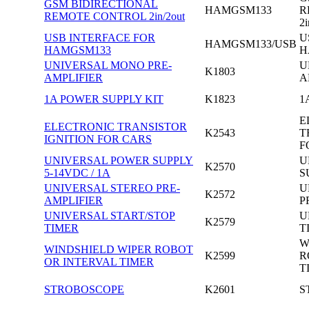
GSM BIDIRECTIONAL
HAMGSM133
R
REMOTE CONTROL 2in/2out
2i
USB INTERFACE FOR
U
HAMGSM133/USB
HAMGSM133
H
UNIVERSAL MONO PRE-
U
K1803
AMPLIFIER
A
1A POWER SUPPLY KIT
K1823
1
E
ELECTRONIC TRANSISTOR
K2543
T
IGNITION FOR CARS
F
UNIVERSAL POWER SUPPLY
U
K2570
5-14VDC / 1A
S
UNIVERSAL STEREO PRE-
U
K2572
AMPLIFIER
P
UNIVERSAL START/STOP
U
K2579
TIMER
T
W
WINDSHIELD WIPER ROBOT
K2599
R
OR INTERVAL TIMER
T
STROBOSCOPE
K2601
S