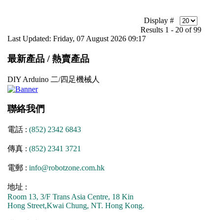
Display #
Results 1 - 20 of 99
Last Updated: Friday, 07 August 2026 09:17
最新產品 / 熱賣產品
DIY Arduino 二/四足機械人
聯絡我們
電話 :
(852) 2342 6843
傳真 :
(852) 2341 3721
電郵 :
info@robotzone.com.hk
地址 :
Room 13, 3/F Trans Asia Centre, 18 Kin
Hong Street,Kwai Chung, NT. Hong Kong.