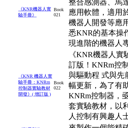
整合感測器、馬
《KNR機器人實
Book
應用軟體，適用
021
驗手冊》
機器人開發等應
悉KNR的基本操
現進階的機器人
《KNR機器人實
訂版！KNRm控
與驅動程 式與先
《KNR 機器人實
驗手冊：KNRm
Book
幅更新，為了有
022
控制器實驗教材
KNRm控制器，
開發》( 增訂版 )
套實驗教材，以
人控制有興趣人
來製作一個能精