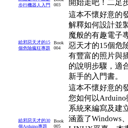
開始走吧！二足
003
步行機器人入門
這本不懷好意的
解釋如何設計並製
魔般的有趣電子專
給邪惡天才的15
Book
惡天才的15個危
004
個危險瘋狂專題
有豐富的照片與
的說明步驟，適
新手的入門書。
這本不懷好意的
您如何以Ardui
系統來編寫及建
涵蓋了Windows
給邪惡天才的30
Book
005
個Arduino專題