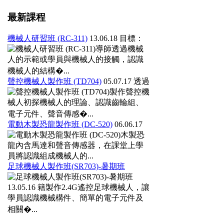
最新課程
機械人研習班 (RC-311)
13.06.18
目標：
導師透過機械
人的示範或學員與機械人的接觸，認識
機械人的結構�...
聲控機械人製作班 (TD704)
05.07.17
透過
製作聲控機
械人初探機械人的理論、認識齒輪組、
電子元件、聲音傳感�...
電動木製恐龍製作班 (DC-520)
06.06.17
木製恐
龍內含馬達和聲音傳感器，在課堂上學
員將認識組成機械人的...
足球機械人製作班(SR703)-暑期班
13.05.16
籍製作2.4G遙控足球機械人，讓
學員認識機械構件、簡單的電子元件及
相關�...