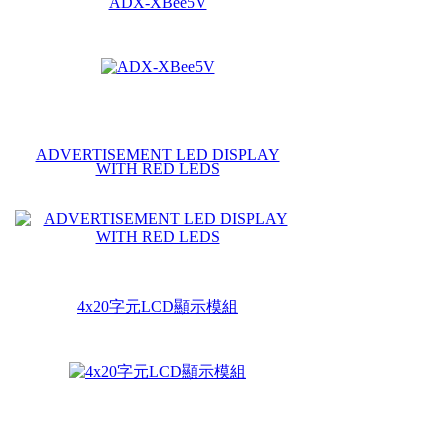
ADX-XBee5V
ADVERTISEMENT LED DISPLAY
WITH RED LEDS
4x20字元LCD顯示模組