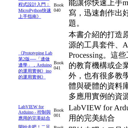
能讓你快速上手mic
程式設計入門：
Book
040
MicroPython快速
寫，迅速創作出
上手指南》
題。
本書介紹的打造
源的工具套件、Ard
《Prototyping Lab
Processing
第2版──「邊做
Book
的教育機構或企
邊學」，Arduino
041
的運用實例》ino
外，也有很多教
的運用實例》
體與硬體的資料
多應用實例的資
LabVIEW for Ar
LabVIEW for
Book
Arduino - 控制與
001
用的完美結合
應用的完美結合
開始走吧！二足
Book