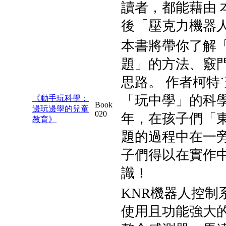
讀者，都能藉由 
後「壓克力機器
本書將帶你了解
題」的方法、竅
思路。 作者柯特
「玩中學」的科
《動手玩科學：
Book
邊玩邊學的兒童
020
年，在孩子們「
教育》
題的過程中在一
子們得以在實作
識！
KNR機器人控制
使用且功能強大