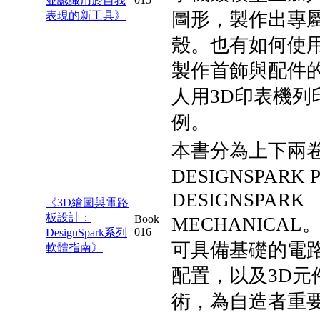
並認識用於自我
圖形，製作出專屬的
表現的新工具》
殼。也有如何使
製作首飾與配件
人用3D印表機列
例。
本書分為上下兩
DESIGNSPARK
DESIGNSPARK
《3D繪圖與電路
板設計：
Book
MECHANICA
016
DesignSpark系列
可具備基礎的電
軟體指南》
配置，以及3D元
術，為自造者重