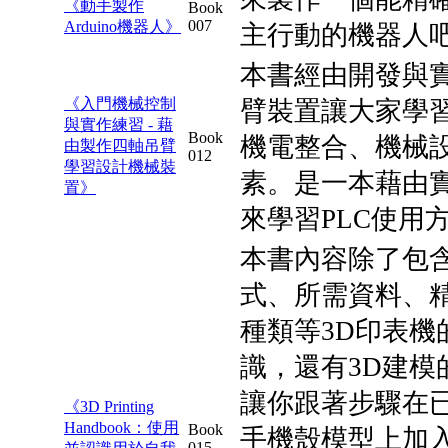
《動手製作
Book
007
Arduino機器人》
主行動的機器人
本書經由開發與
《入門機械控制
臂裝置讓大家學
與實作練習 - 藉
Book
機電整合、機械
由製作四軸吊臂
012
學習設計機械裝
素。是一本藉由
置》
來學習PLC使用
本書內容除了包含
式、所需資料、
種類等3D印表機
識，還有3D建模
讓你跟著步驟在已公
《3D Printing
Handbook：使用
Book
手機殼模型上加
015