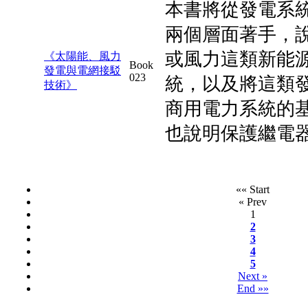
本書將從發電系
兩個層面著手，
或風力這類新能
《太陽能、風力
Book
發電與電網接駁
023
統，以及將這類
技術》
商用電力系統的
也說明保護繼電
«« Start
« Prev
1
2
3
4
5
Next »
End »»