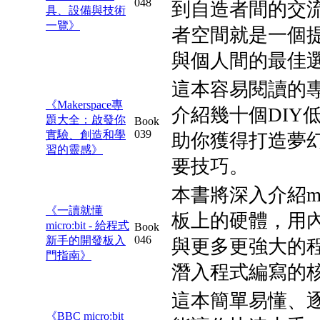
048
到自造者間的交
具、設備與技術
一覽》
者空間就是一個
與個人間的最佳
這本容易閱讀的
《Makerspace專
介紹幾十個DIY
題大全：啟發你
Book
039
實驗、創造和學
助你獲得打造夢
習的靈感》
要技巧。
本書將深入介紹mic
《一讀就懂
板上的硬體，用
micro:bit - 給程式
Book
046
新手的開發板入
與更多更強大的
門指南》
潛入程式編寫的
這本簡單易懂、
《BBC micro:bit