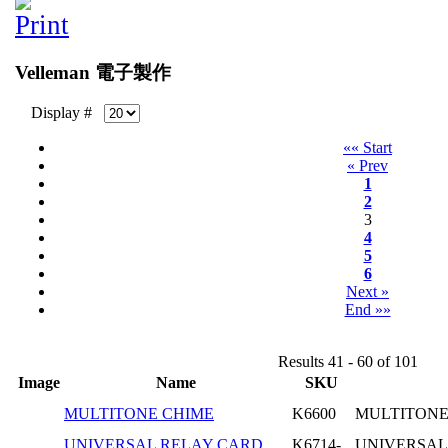
Velleman 電子製作
Display #
«« Start
« Prev
1
2
3
4
5
6
Next »
End »»
Results 41 - 60 of 101
Image
Name
SKU
MULTITONE CHIME
K6600
MULTITONE
UNIVERSAL RELAY CARD
K6714-
UNIVERSAL