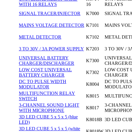
WITH 16 RELAYS
16
RELAYS
SIGNAL TRACER/INJECTOR
K7000
SIGNAL TR
MAINS VOLTAGE DETECTOR
K7101
MAINS VOL
METAL DETECTOR
K7102
METAL DET
3 TO 30V / 3A POWER SUPPLY
K7203
3 TO 30V /
UNIVERSAL BATTERY
UNIVERSAL
K7300
CHARGER/DISCHARGER
CHARGER/
LOW COST UNIVERSAL
LOW COST 
K7302
BATTERY CHARGER
CHARGER
DC TO PULSE WIDTH
DC TO PUL
K8004
MODULATOR
MODULATO
MULTIFUNCTION RELAY
K8015
MULTIFUNC
SWITCH
3-CHANNEL SOUND LIGHT
3-CHANNEL
K8017
WITH MICROPHONE
MICROPHO
3D LED CUBE 5 x 5 x 5 (blue
K8018B
3D LED CUBE 
LED)
3D LED CUBE 5 x 5 x 5 (white
K8018W
3D LED CUBE 