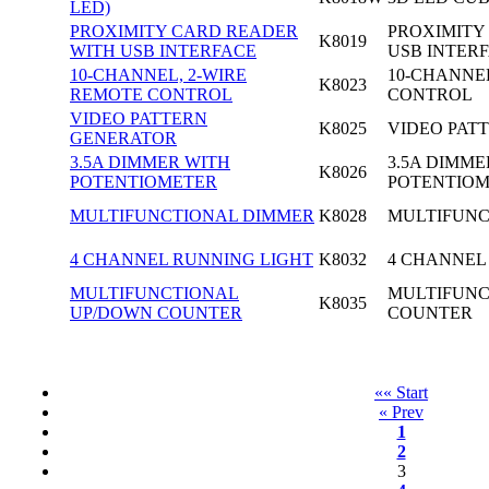
LED)
PROXIMITY CARD READER
PROXIMITY
K8019
WITH USB INTERFACE
USB INTERFA
10-CHANNEL, 2-WIRE
10-CHANNE
K8023
REMOTE CONTROL
CONTROL
VIDEO PATTERN
K8025
VIDEO PAT
GENERATOR
3.5A DIMMER WITH
3.5A DIMME
K8026
POTENTIOMETER
POTENTIO
MULTIFUNCTIONAL DIMMER
K8028
MULTIFUNC
4 CHANNEL RUNNING LIGHT
K8032
4 CHANNEL
MULTIFUNCTIONAL
MULTIFUNC
K8035
UP/DOWN COUNTER
COUNTER
«« Start
« Prev
1
2
3