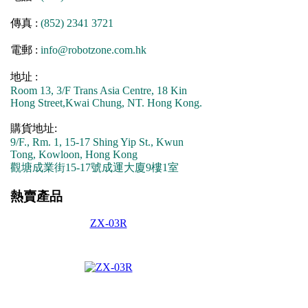
傳真 :
(852) 2341 3721
電郵 :
info@robotzone.com.hk
地址 :
Room 13, 3/F Trans Asia Centre, 18 Kin
Hong Street,Kwai Chung, NT. Hong Kong.
購貨地址:
9/F., Rm. 1, 15-17 Shing Yip St., Kwun
Tong, Kowloon, Hong Kong
觀塘成業街15-17號成運大廈9樓1室
熱賣產品
ZX-03R