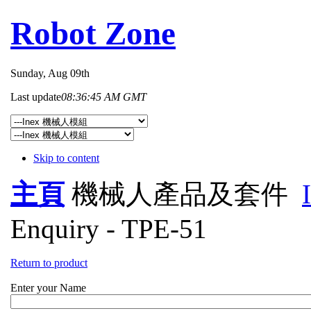
Robot Zone
Sunday
, Aug 09th
Last update
08:36:45 AM GMT
Skip to content
主頁
機械人產品及套件
Enquiry - TPE-51
Return to product
Enter your Name