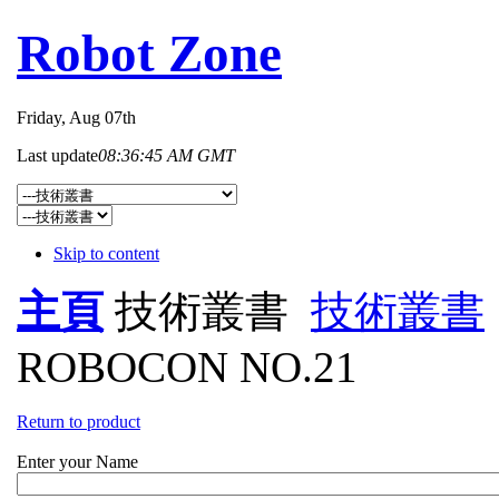
Robot Zone
Friday
, Aug 07th
Last update
08:36:45 AM GMT
Skip to content
主頁
技術叢書
技術叢書
ROBOCON NO.21
Return to product
Enter your Name