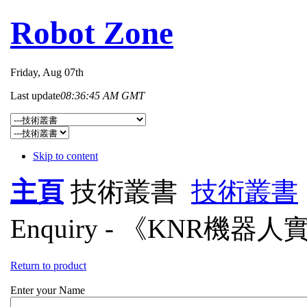
Robot Zone
Friday
, Aug 07th
Last update
08:36:45 AM GMT
Skip to content
主頁
技術叢書
技術叢書
Enquiry - 《KNR機器
Return to product
Enter your Name