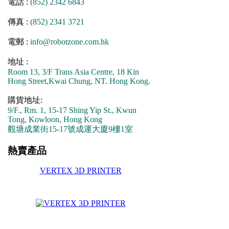
電話 :
(852) 2342 6843
傳真 :
(852) 2341 3721
電郵 :
info@robotzone.com.hk
地址 :
Room 13, 3/F Trans Asia Centre, 18 Kin
Hong Street,Kwai Chung, NT. Hong Kong.
購貨地址:
9/F., Rm. 1, 15-17 Shing Yip St., Kwun
Tong, Kowloon, Hong Kong
觀塘成業街15-17號成運大廈9樓1室
熱賣產品
VERTEX 3D PRINTER