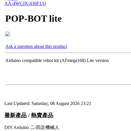
AA-4WC
JX-430F133
POP-BOT lite
Ask a question about this product
Arduino compatible robot kit (ATmega168) Lite version
Last Updated: Saturday, 08 August 2026 23:21
最新產品 / 熱賣產品
DIY Arduino 二/四足機械人