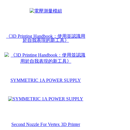
《3D Printing Handbook：使用並認識用
於自我表現的新工具》
SYMMETRIC 1A POWER SUPPLY
Second Nozzle For Vertex 3D Printer