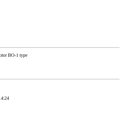
otor BO-1 type
14:24