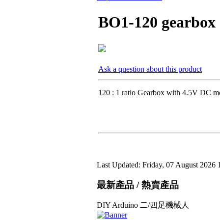
BO1-120 gearbox
Ask a question about this product
120 : 1 ratio Gearbox with 4.5V DC m
Last Updated: Friday, 07 August 2026 
最新產品 / 熱賣產品
DIY Arduino 二/四足機械人