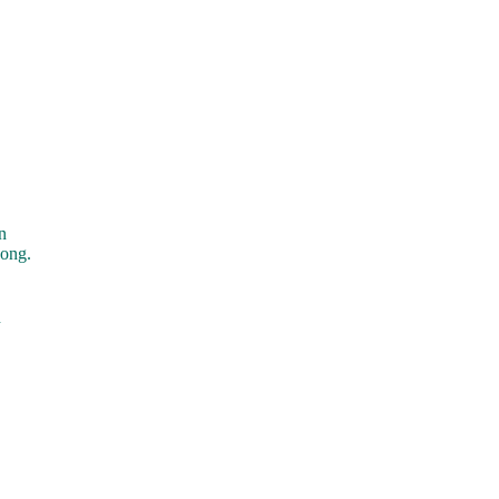
n
ong.
n