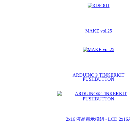
MAKE vol.25
ARDUINO® TINKERKIT
PUSHBUTTON
2x16 液晶顯示模組 - LCD 2x16