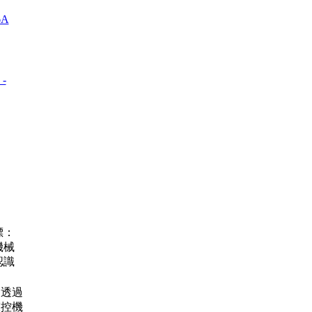
 -
標：
機械
認識
7
透過
聲控機