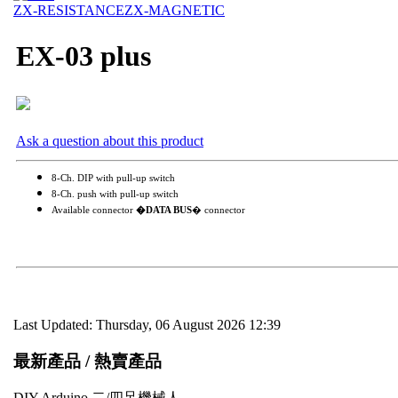
ZX-RESISTANCE
ZX-MAGNETIC
EX-03 plus
Ask a question about this product
8-Ch. DIP with pull-up switch
8-Ch. push with pull-up switch
Available connector
�DATA BUS
� connector
Last Updated: Thursday, 06 August 2026 12:39
最新產品 / 熱賣產品
DIY Arduino 二/四足機械人