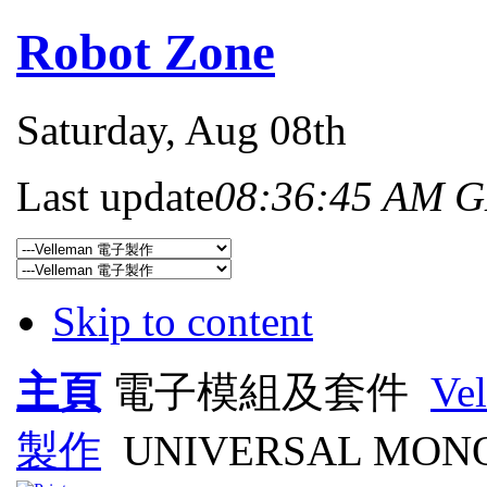
Robot Zone
Saturday
, Aug 08th
Last update
08:36:45 AM 
Skip to content
主頁
電子模組及套件
Ve
製作
UNIVERSAL MONO