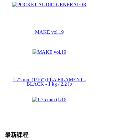
MAKE vol.19
1.75 mm (1/16") PLA FILAMENT -
BLACK - 1 kg / 2.2 lb
最新課程