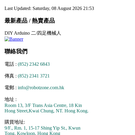
Last Updated: Saturday, 08 August 2026 21:53
最新產品 / 熱賣產品
DIY Arduino 二/四足機械人
聯絡我們
電話 :
(852) 2342 6843
傳真 :
(852) 2341 3721
電郵 :
info@robotzone.com.hk
地址 :
Room 13, 3/F Trans Asia Centre, 18 Kin
Hong Street,Kwai Chung, NT. Hong Kong.
購貨地址:
9/F., Rm. 1, 15-17 Shing Yip St., Kwun
Tong, Kowloon, Hong Kong