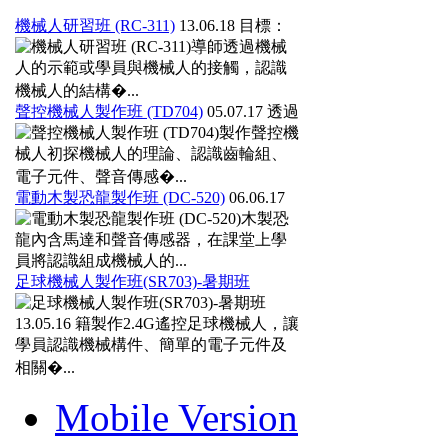
機械人研習班 (RC-311)
13.06.18
目標：
導師透過機械
人的示範或學員與機械人的接觸，認識
機械人的結構�...
聲控機械人製作班 (TD704)
05.07.17
透過
製作聲控機
械人初探機械人的理論、認識齒輪組、
電子元件、聲音傳感�...
電動木製恐龍製作班 (DC-520)
06.06.17
木製恐
龍內含馬達和聲音傳感器，在課堂上學
員將認識組成機械人的...
足球機械人製作班(SR703)-暑期班
13.05.16
籍製作2.4G遙控足球機械人，讓
學員認識機械構件、簡單的電子元件及
相關�...
Mobile Version