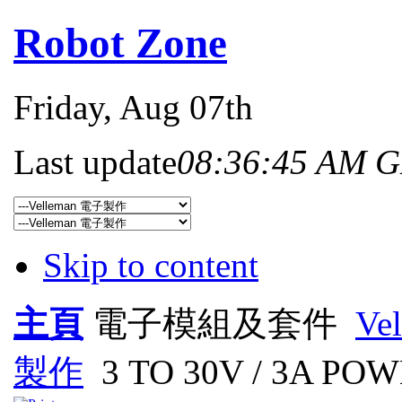
Robot Zone
Friday
, Aug 07th
Last update
08:36:45 AM 
Skip to content
主頁
電子模組及套件
Ve
製作
3 TO 30V / 3A PO