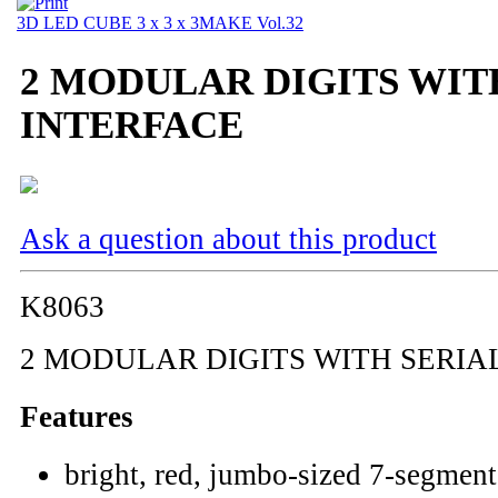
3D LED CUBE 3 x 3 x 3
MAKE Vol.32
2 MODULAR DIGITS WIT
INTERFACE
Ask a question about this product
K8063
2 MODULAR DIGITS WITH SERIA
Features
bright, red, jumbo-sized 7-segmen