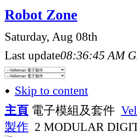
Robot Zone
Saturday
, Aug 08th
Last update
08:36:45 AM 
Skip to content
主頁
電子模組及套件
Ve
製作
2 MODULAR DIGIT