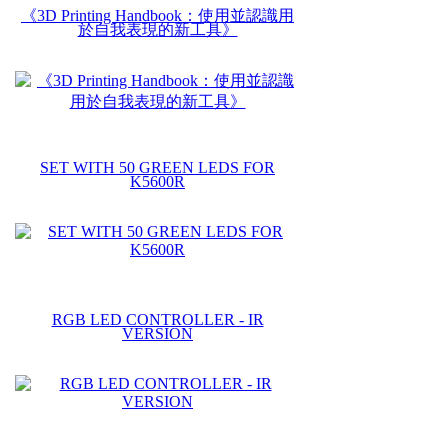
《3D Printing Handbook：使用並認識用
於自我表現的新工具》
SET WITH 50 GREEN LEDS FOR
K5600R
RGB LED CONTROLLER - IR
VERSION