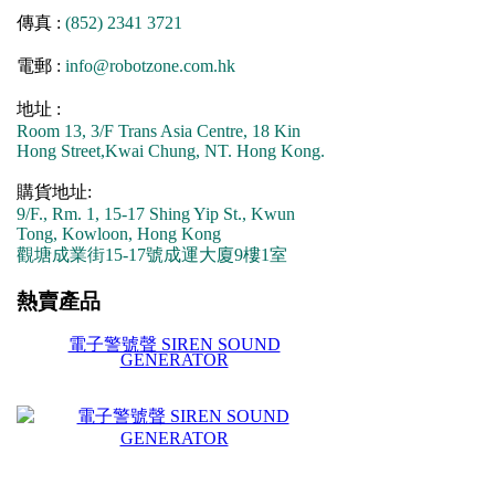
傳真 :
(852) 2341 3721
電郵 :
info@robotzone.com.hk
地址 :
Room 13, 3/F Trans Asia Centre, 18 Kin
Hong Street,Kwai Chung, NT. Hong Kong.
購貨地址:
9/F., Rm. 1, 15-17 Shing Yip St., Kwun
Tong, Kowloon, Hong Kong
觀塘成業街15-17號成運大廈9樓1室
熱賣產品
電子警號聲 SIREN SOUND
GENERATOR