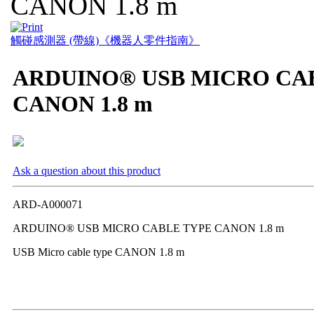
CANON 1.8 m
觸碰感測器 (帶線)
《機器人零件指南》
ARDUINO® USB MICRO CA
CANON 1.8 m
Ask a question about this product
ARD-A000071
ARDUINO® USB MICRO CABLE TYPE CANON 1.8 m
USB Micro cable type CANON 1.8 m