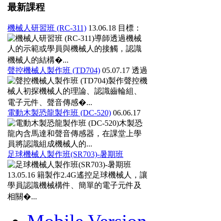
最新課程
機械人研習班 (RC-311)
13.06.18
目標：
導師透過機械
人的示範或學員與機械人的接觸，認識
機械人的結構�...
聲控機械人製作班 (TD704)
05.07.17
透過
製作聲控機
械人初探機械人的理論、認識齒輪組、
電子元件、聲音傳感�...
電動木製恐龍製作班 (DC-520)
06.06.17
木製恐
龍內含馬達和聲音傳感器，在課堂上學
員將認識組成機械人的...
足球機械人製作班(SR703)-暑期班
13.05.16
籍製作2.4G遙控足球機械人，讓
學員認識機械構件、簡單的電子元件及
相關�...