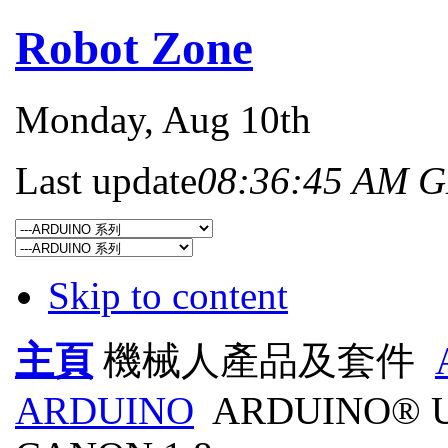
Robot Zone
Monday
, Aug 10th
Last update
08:36:45 AM 
Skip to content
主頁
機械人產品及套件
ARDUINO
ARDUINO® U