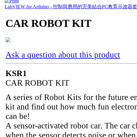
LabVIEW for Arduino - 控制與應用的完美結合
PC教育示波器
CAR ROBOT KIT
Ask a question about this product
KSR1
CAR ROBOT KIT
A series of Robot Kits for the future e
kit and find out how much fun electr
can be!
A sensor-activated robot car. The car 
when the sensor detects noise or when 