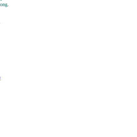
ong.
n