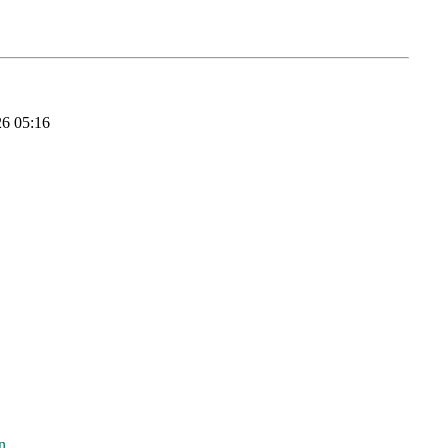
26 05:16
n