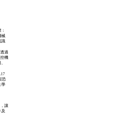
標：
機械
認識
7
透過
聲控機
組、
6.17
製恐
上學
人，讓
件及