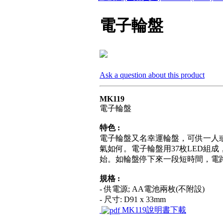
電子輪盤
Ask a question about this product
MK119
電子輪盤
特色 :
電子輪盤又名幸運輪盤，可供一人
氣如何。電子輪盤用37枚LED組
始。如輪盤停下來一段短時間，電
規格 :
- 供電源; AA電池兩枚(不附設)
- 尺寸: D91 x 33mm
MK119說明書下載