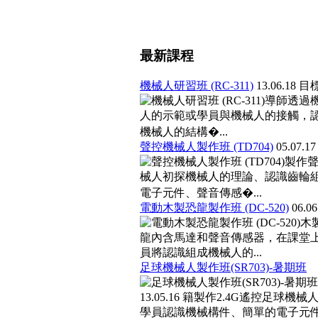
最新課程
機械人研習班 (RC-311)
13.06.18
目
導師透過
人的示範或學員與機械人的接觸，
機械人的結構�...
聲控機械人製作班 (TD704)
05.07.1
製作
械人初探機械人的理論、認識齒輪
電子元件、聲音傳感�...
電動木製恐龍製作班 (DC-520)
06.0
木
龍內含馬達和聲音傳感器，在課堂
員將認識組成機械人的...
足球機械人製作班(SR703)-暑期班
13.05.16
籍製作2.4G遙控足球機械
學員認識機械構件、簡單的電子元