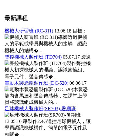
最新課程
機械人研習班 (RC-311)
13.06.18
目標：
導師透過機械
人的示範或學員與機械人的接觸，認識
機械人的結構�...
聲控機械人製作班 (TD704)
05.07.17
透過
製作聲控機
械人初探機械人的理論、認識齒輪組、
電子元件、聲音傳感�...
電動木製恐龍製作班 (DC-520)
06.06.17
木製恐
龍內含馬達和聲音傳感器，在課堂上學
員將認識組成機械人的...
足球機械人製作班(SR703)-暑期班
13.05.16
籍製作2.4G遙控足球機械人，讓
學員認識機械構件、簡單的電子元件及
相關�...