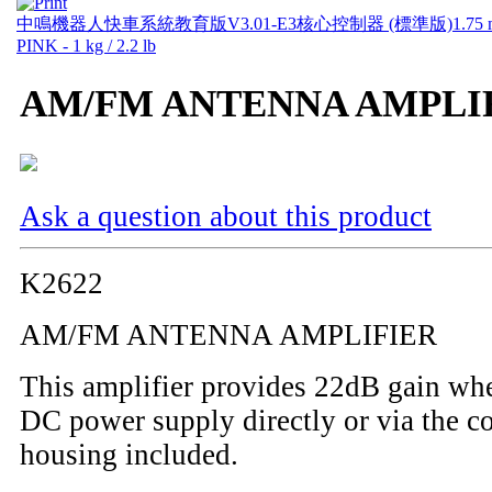
中鳴機器人快車系統教育版V3.01-E3核心控制器 (標準版)
1.75
PINK - 1 kg / 2.2 lb
AM/FM ANTENNA AMPLI
Ask a question about this product
K2622
AM/FM ANTENNA AMPLIFIER
This amplifier provides 22dB gain whe
DC power supply directly or via the c
housing included.