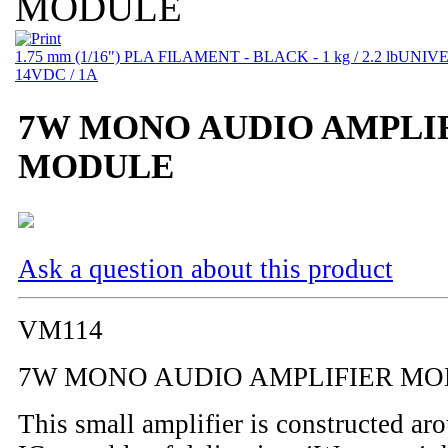
MODULE
1.75 mm (1/16") PLA FILAMENT - BLACK - 1 kg / 2.2 lb
UNIVE
14VDC / 1A
7W MONO AUDIO AMPLI
MODULE
Ask a question about this product
VM114
7W MONO AUDIO AMPLIFIER M
This small amplifier is constructed 