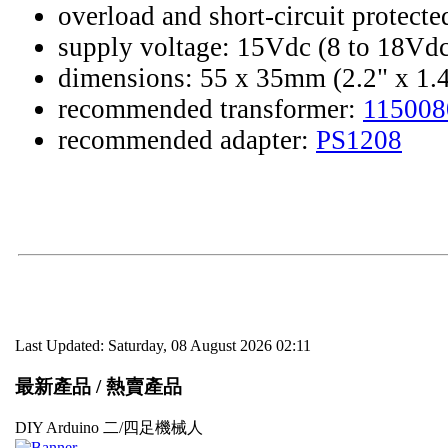
overload and short-circuit protecte
supply voltage: 15Vdc (8 to 18Vdc
dimensions: 55 x 35mm (2.2" x 1.4
recommended transformer:
11500
recommended adapter:
PS1208
Last Updated: Saturday, 08 August 2026 02:11
最新產品 / 熱賣產品
DIY Arduino 二/四足機械人