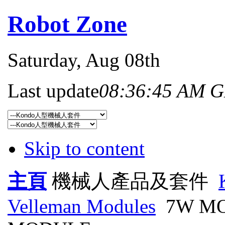
Robot Zone
Saturday
, Aug 08th
Last update
08:36:45 AM 
Skip to content
主頁
機械人產品及套件
Velleman Modules
7W MO