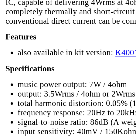
IC, capable of delivering 4Wrms at 4o
completely thermally and short-circuit
conventional direct current can be con
Features
also available in kit version:
K400
Specifications
music power output: 7W / 4ohm
output: 3.5Wrms / 4ohm or 2Wrms
total harmonic distortion: 0.05% 
frequency response: 20Hz to 20kH
signal-to-noise ratio: 86dB (A wei
input sensitivity: 40mV / 150Koh