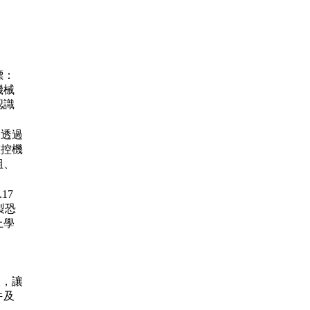
標：
機械
認識
7
透過
聲控機
組、
6.17
製恐
上學
人，讓
件及