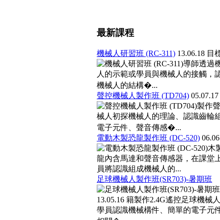
最新課程
機械人研習班 (RC-311)
13.06.18
目
導師透過
人的示範或學員與機械人的接觸，
機械人的結構�...
聲控機械人製作班 (TD704)
05.07.1
製作
械人初探機械人的理論、認識齒輪
電子元件、聲音傳感�...
電動木製恐龍製作班 (DC-520)
06.0
木
龍內含馬達和聲音傳感器，在課堂
員將認識組成機械人的...
足球機械人製作班(SR703)-暑期班
13.05.16
籍製作2.4G遙控足球機械
學員認識機械構件、簡單的電子元