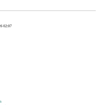
26 02:07
n